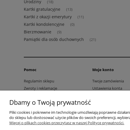
Urodziny
(18)
Kartki gratulacyjne
(13)
Kartki z okazji emerytury
(11)
Kartki kondolencyjne
(0)
Bierzmowanie
(9)
Pamiątki dla osób duchownych
(21)
Pomoc
Moje konto
Regulamin sklepu
Twoje zamówienia
Zwroty i reklamacje
Ustawienia konta
Ustawienia plików cookies
Przechowalnia
Dbamy o Twoją prywatność
Pliki cookies i pokrewne im technologie umożliwiają poprawne działa
do sklepu lub dostosować użycie plików do swoich preferencji, wybiera
Więcej o plikach cookies przeczytasz w naszej Polityce prywatności.