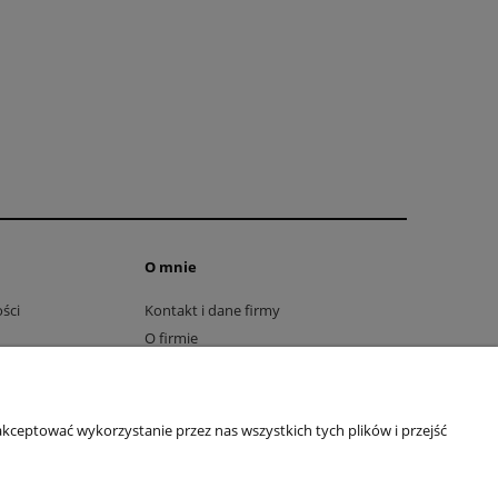
O mnie
ści
Kontakt i dane firmy
O firmie
kceptować wykorzystanie przez nas wszystkich tych plików i przejść