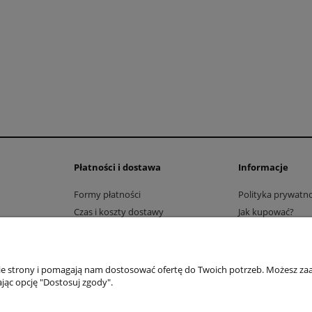
Płatności i dostawa
Informacje
Formy płatności
Polityka prywatno
Czas i koszty dostawy
Jak kupować?
Rabaty
Sklep internetowy Shoper.pl
nie strony i pomagają nam dostosować ofertę do Twoich potrzeb. Możesz zaa
jąc opcję "Dostosuj zgody".