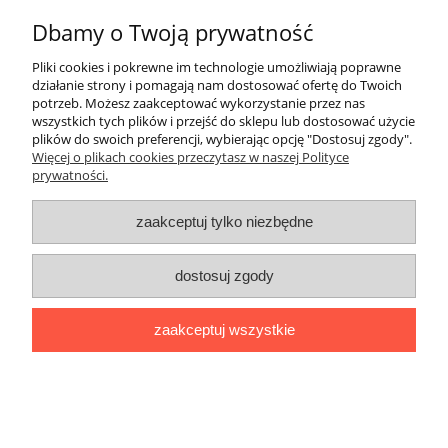
Dbamy o Twoją prywatność
Pliki cookies i pokrewne im technologie umożliwiają poprawne
działanie strony i pomagają nam dostosować ofertę do Twoich
potrzeb. Możesz zaakceptować wykorzystanie przez nas
wszystkich tych plików i przejść do sklepu lub dostosować użycie
plików do swoich preferencji, wybierając opcję "Dostosuj zgody".
Więcej o plikach cookies przeczytasz w naszej Polityce
Koperta na pieniądze 03
prywatności.
zaakceptuj tylko niezbędne
4,50 zł
dostosuj zgody
do koszyka
zaakceptuj wszystkie