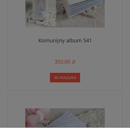
Komunijny album 541
350,00 zł
do koszyka